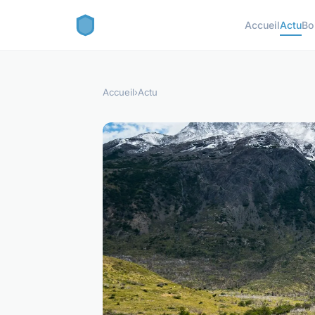
Accueil
Actu
Bo
Accueil
›
Actu