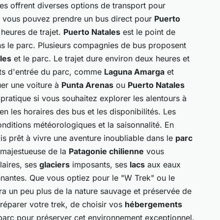
les offrent diverses options de transport pour
, vous pouvez prendre un bus direct pour
Puerto
 heures de trajet.
Puerto Natales
est le point de
ns le parc. Plusieurs compagnies de bus proposent
les
et le parc. Le trajet dure environ deux heures et
ints d'entrée du parc, comme
Laguna Amarga
et
uer une voiture à
Punta Arenas
ou
Puerto Natales
t pratique si vous souhaitez explorer les alentours à
en les horaires des bus et les disponibilités. Les
onditions météorologiques et la saisonnalité. En
is prêt à vivre une aventure inoubliable dans le
parc
n majestueuse de la
Patagonie chilienne
vous
laires, ses
glaciers
imposants, ses
lacs
aux eaux
nnantes. Que vous optiez pour le "W Trek" ou le
ra un peu plus de la nature sauvage et préservée de
réparer votre trek, de choisir vos
hébergements
 parc pour préserver cet environnement exceptionnel.