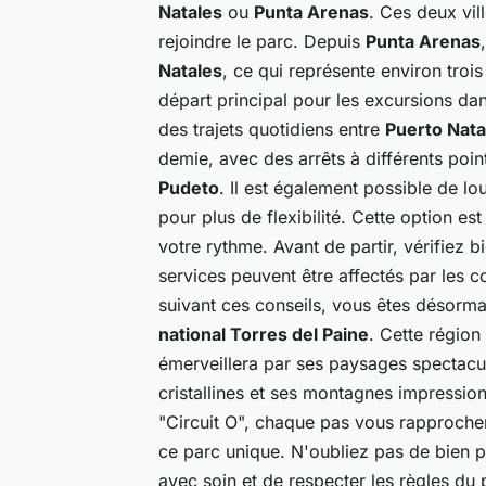
Natales
ou
Punta Arenas
. Ces deux vil
rejoindre le parc. Depuis
Punta Arenas
Natales
, ce qui représente environ trois
départ principal pour les excursions da
des trajets quotidiens entre
Puerto Nata
demie, avec des arrêts à différents po
Pudeto
. Il est également possible de lo
pour plus de flexibilité. Cette option es
votre rythme. Avant de partir, vérifiez bi
services peuvent être affectés par les c
suivant ces conseils, vous êtes désorma
national Torres del Paine
. Cette régio
émerveillera par ses paysages spectacu
cristallines et ses montagnes impressio
"Circuit O", chaque pas vous rapproche
ce parc unique. N'oubliez pas de bien p
avec soin et de respecter les règles du