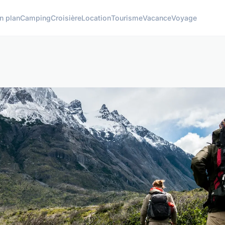
n plan
Camping
Croisière
Location
Tourisme
Vacance
Voyage